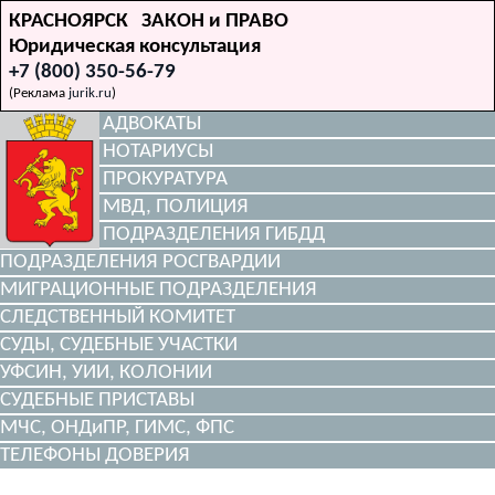
КРАСНОЯРСК ЗАКОН и ПРАВО
Юридическая консультация
+7 (800) 350-56-79
(Реклама
jurik.ru
)
АДВОКАТЫ
НОТАРИУСЫ
ПРОКУРАТУРА
МВД, ПОЛИЦИЯ
ПОДРАЗДЕЛЕНИЯ ГИБДД
ПОДРАЗДЕЛЕНИЯ РОСГВАРДИИ
МИГРАЦИОННЫЕ ПОДРАЗДЕЛЕНИЯ
СЛЕДСТВЕННЫЙ КОМИТЕТ
СУДЫ, СУДЕБНЫЕ УЧАСТКИ
УФСИН, УИИ, КОЛОНИИ
СУДЕБНЫЕ ПРИСТАВЫ
МЧС, ОНДиПР, ГИМС, ФПС
ТЕЛЕФОНЫ ДОВЕРИЯ