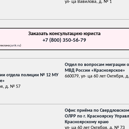
ул- ца Вавилова, д. № 1
Заказать консультацию юриста
+7 (800) 350-56-79
Реклама
jurik.ru
)
Отдел по вопросам миграции 
МВД России «Красноярское»
ции отдела полиции № 12 МУ
660079, ул- ца 60 лет Октября, д
ое»
ря, д. № 57
Офис приёма по Свердловском
ОЛРР по г. Красноярску Управ
Красноярскому краю
ул- ца 60 лет Октября, д. № 73