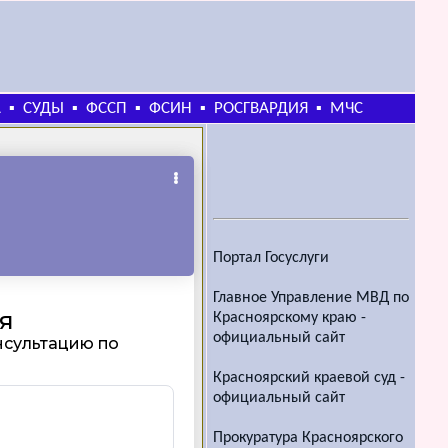
А
СУДЫ
ФССП
ФСИН
РОСГВАРДИЯ
МЧС
▪
▪
▪
▪
▪
Портал Госуслуги
Главное Управление МВД по
Красноярскому краю -
официальный сайт
Красноярский краевой суд -
официальный сайт
Прокуратура Красноярского