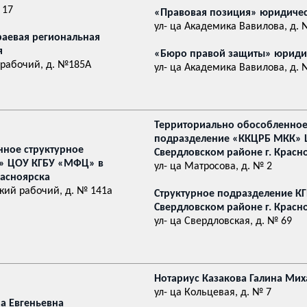
 17
«Правовая позиция» юридиче
ул- ца Академика Вавилова, д.
раевая региональная
я
«Бюро правой защиты» юридич
 рабочий, д. №185А
ул- ца Академика Вавилова, д.
Территориально обособленное
подразделение «ККЦРБ МКК» 
нное структурное
Свердловском районе г. Красн
» ЦОУ КГБУ «МФЦ» в
ул- ца Матросова, д. № 2
расноярска
ский рабочий, д. № 141а
Структурное подразделение К
Свердловском районе г. Красн
ул- ца Свердловская, д. № 69
Нотариус Казакова Галина Ми
ул- ца Кольцевая, д. № 7
а Евгеньевна