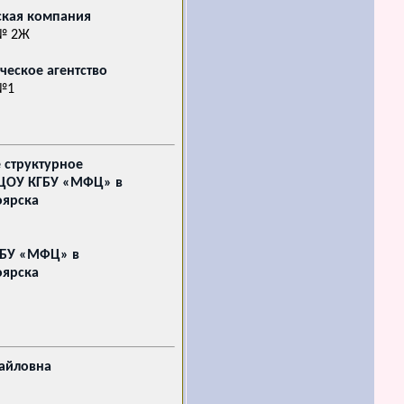
ская компания
 № 2Ж
еское агентство
 №1
 структурное
ЦОУ КГБУ «МФЦ» в
оярска
ГБУ «МФЦ» в
оярска
хайловна