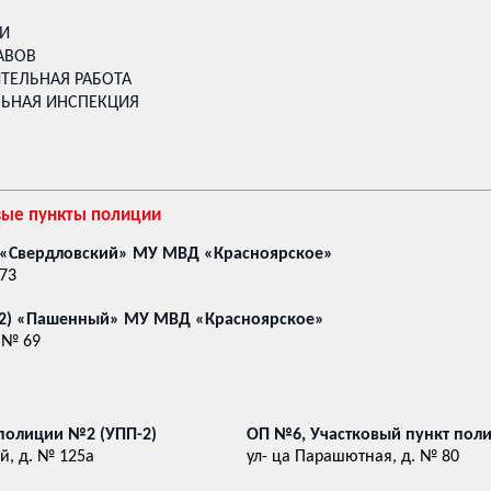
КИ
АВОВ
ТЕЛЬНАЯ РАБОТА
ЬНАЯ ИНСПЕКЦИЯ
вые пункты полиции
) «Свердловский» МУ МВД «Красноярское»
 73
12) «Пашенный» МУ МВД «Красноярское»
. № 69
полиции №2 (УПП-2)
ОП №6, Участковый пункт пол
й, д. № 125а
ул- ца Парашютная, д. № 80