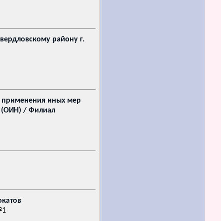
Свердловскому району г.
и применения иных мер
 (ОИН) / Филиал
окатов
№1