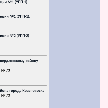
иции №1 (УПП-1)
иции №1 (УПП-1),
лиции №2 (УПП-2)
Свердловскому району
. № 73
айона города Красноярска
. № 73