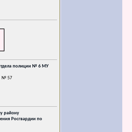
отдела полиции № 6 МУ
. № 57
у району
ления Росгвардии по