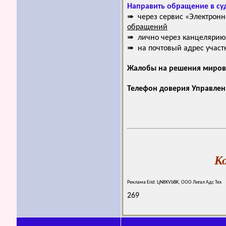
Направить обращение в су
➠ через сервис «Электронн
обращений
➠ лично через канцелярию
➠ на почтовый адрес участ
Жалобы на решения мирово
Телефон доверия Управлен
К
Реклама Erid: LjN8KVbBK, ООО Лигал Адс Тех
269