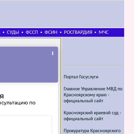
А
СУДЫ
ФССП
ФСИН
РОСГВАРДИЯ
МЧС
▪
▪
▪
▪
▪
Портал Госуслуги
Главное Управление МВД по
Красноярскому краю -
официальный сайт
Красноярский краевой суд -
официальный сайт
Прокуратура Красноярского