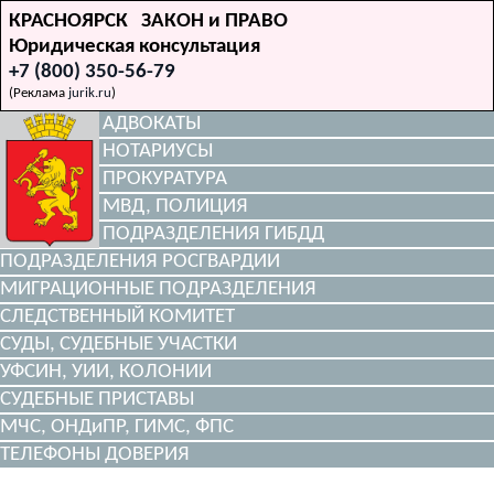
КРАСНОЯРСК ЗАКОН и ПРАВО
Юридическая консультация
+7 (800) 350-56-79
(Реклама
jurik.ru
)
АДВОКАТЫ
НОТАРИУСЫ
ПРОКУРАТУРА
МВД, ПОЛИЦИЯ
ПОДРАЗДЕЛЕНИЯ ГИБДД
ПОДРАЗДЕЛЕНИЯ РОСГВАРДИИ
МИГРАЦИОННЫЕ ПОДРАЗДЕЛЕНИЯ
СЛЕДСТВЕННЫЙ КОМИТЕТ
СУДЫ, СУДЕБНЫЕ УЧАСТКИ
УФСИН, УИИ, КОЛОНИИ
СУДЕБНЫЕ ПРИСТАВЫ
МЧС, ОНДиПР, ГИМС, ФПС
ТЕЛЕФОНЫ ДОВЕРИЯ