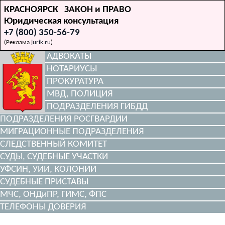
КРАСНОЯРСК ЗАКОН и ПРАВО
Юридическая консультация
+7 (800) 350-56-79
(Реклама
jurik.ru
)
АДВОКАТЫ
НОТАРИУСЫ
ПРОКУРАТУРА
МВД, ПОЛИЦИЯ
ПОДРАЗДЕЛЕНИЯ ГИБДД
ПОДРАЗДЕЛЕНИЯ РОСГВАРДИИ
МИГРАЦИОННЫЕ ПОДРАЗДЕЛЕНИЯ
СЛЕДСТВЕННЫЙ КОМИТЕТ
СУДЫ, СУДЕБНЫЕ УЧАСТКИ
УФСИН, УИИ, КОЛОНИИ
СУДЕБНЫЕ ПРИСТАВЫ
МЧС, ОНДиПР, ГИМС, ФПС
ТЕЛЕФОНЫ ДОВЕРИЯ